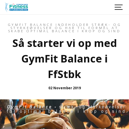
GYMFIT BALANCE INDEHOLDER STRÆK- OG
STYRKEØVELSER OG HAR TIL FORMÅL AT
SKABE OPTIMAL BALANCE I KROP OG SIND
Så starter vi op med
GymFit Balance i
FfStbk
02 November 2019