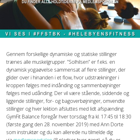
Gennem forskellige dynamiske og statiske stillinger
trænes alle muskelgrupper. ”Solhilsen” er f.eks. en
dynamisk yogaøvelse sammensat af flere stillinger, der
glider over i hinanden i et flow, hvor udstrækninger i
kroppen følges med indånding og sammenbøjninger
følges med udånding. Der vil være stående, siddende og
liggende stillinger, for- og bagoverbøjninger, omvendte
stillinger og hver lektion afsluttes med lidt afspænding.
GymFit Balance foregår hver torsdag fra kl. 17:45 til 18:30
(første gang den 28. november 2019) med Ann Dorte
som instruktør og du kan allerede nu tilmelde dig
via
medlemsportalen
(8 pladser hver gang), så du er