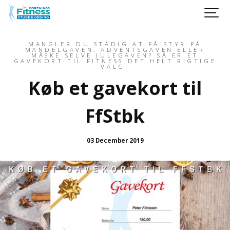
MANGLER DU STADIG AT FÅ STYR PÅ
MANDELGAVEN, ADVENTSGAVEN ELLER
MÅSKE SELVE JULEGAVEN? SÅ ER ET
GAVEKORT TIL FITNESS DET HELT RIGTIGE
VALG!
Køb et gavekort til
FfStbk
03 December 2019