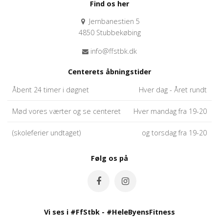
Find os her
Jernbanestien 5
4850 Stubbekøbing
info@ffstbk.dk
Centerets åbningstider
Åbent 24 timer i døgnet
Hver dag - Året rundt
Mød vores værter og se centeret
Hver mandag fra 19-20
(skoleferier undtaget)
og torsdag fra 19-20
Følg os på
Vi ses i #FfStbk - #HeleByensFitness