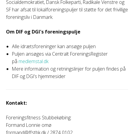
Socialdemokratiet, Dansk Folkeparti, Radikale Venstre og
SF har afsat til lokalforeningspuljer til støtte for det frivillige
foreningsliv i Danmark.
Om DIF og DGI's foreningspulje
Alle idrætsforeninger kan ansøge puljen
Puljen ansøges via Centralt ForeningsRegister
på
medlemstal.dk
Mere information og retningslinjer for puljen findes på
DIF og DGI’s hjemmesider
Kontakt:
Foreningsfitness Stubbekøbing:
Formand Lonnie omø
formand@ffstbk.dk / 2874 0102