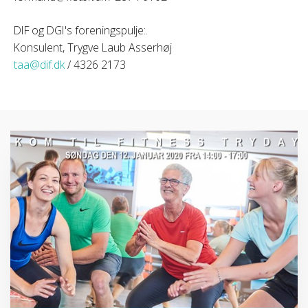
DIF og DGI's foreningspulje:
.
Konsulent, Trygve Laub Asserhøj
taa@dif.dk
/ 4326 2173