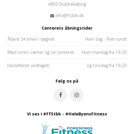
4850 Stubbekøbing
info@ffstbk.dk
Centerets åbningstider
Åbent 24 timer i døgnet
Hver dag - Året rundt
Mød vores værter og se centeret
Hver mandag fra 19-20
(skoleferier undtaget)
og torsdag fra 19-20
Følg os på
Vi ses i #FfStbk - #HeleByensFitness