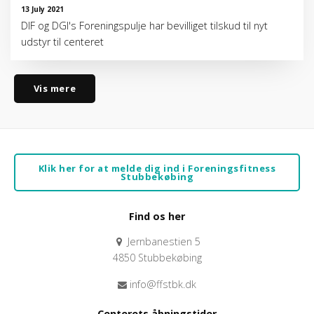
13 July 2021
DIF og DGI's Foreningspulje har bevilliget tilskud til nyt
udstyr til centeret
Vis mere
Klik her for at melde dig ind i Foreningsfitness
Stubbekøbing
Find os her
Jernbanestien 5
4850 Stubbekøbing
info@ffstbk.dk
Centerets åbningstider