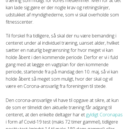
træning som muligt for vores medlemmer. Men for at det
kan lade sig gøre er der nogle krav og retningslinjer,
udstukket af myndighederne, som vi skal overholde som
fitnesscenter.
Til forskel fra tidligere, så skal der nu være bemanding i
centeret under al individuel træning, uanset alder, hvilket
sætter en naturlig begrænsning for hvor meget vi kan
holde åbent i den kommende periode. Derfor er vi i fuld
gang med at lægge en vagtplan for den kommende
periode, startende fra på mandag den 10. maj, så vi kan
holde åbent så meget som muligt, hvor der skal og vil
være en Corona-ansvarlig fra foreningen til stede.
Den corona-ansvarlige vil have til opgave at sikre, at kun
de som er tilmeldt den aktuelle træning får adgang til
centeret, at den enkelte deltager har et
gyldigt Coronapas
i form af Covid-19 test (maks 72 timer gammel), tidligere