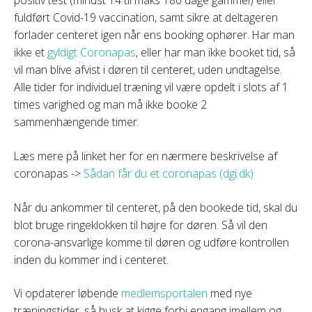
positiv test (mindst 14 til maks 180 dage gammel) eller
fuldført Covid-19 vaccination, samt sikre at deltageren
forlader centeret igen når ens booking ophører. Har man
ikke et
gyldigt Coronapas
, eller har man ikke booket tid, så
vil man blive afvist i døren til centeret, uden undtagelse.
Alle tider for individuel træning vil være opdelt i slots af 1
times varighed og man må ikke booke 2
sammenhængende timer.
Læs mere på linket her for en nærmere beskrivelse af
coronapas ->
Sådan får du et coronapas (dgi.dk)
Når du ankommer til centeret, på den bookede tid, skal du
blot bruge ringeklokken til højre for døren. Så vil den
corona-ansvarlige komme til døren og udføre kontrollen
inden du kommer ind i centeret.
Vi opdaterer løbende
medlemsportalen
med nye
træningstider, så husk at kigge forbi engang imellem og