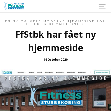
EN NY OG MERE MODERNE HJEMMESIDE FOR
FFSTBK ER KOMMET ONLINE
FfStbk har fået ny
hjemmeside
14 October 2020