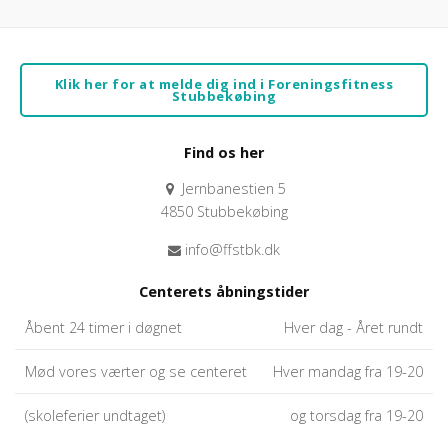
Klik her for at melde dig ind i Foreningsfitness
Stubbekøbing
Find os her
Jernbanestien 5
4850 Stubbekøbing
info@ffstbk.dk
Centerets åbningstider
Åbent 24 timer i døgnet
Hver dag - Året rundt
Mød vores værter og se centeret
Hver mandag fra 19-20
(skoleferier undtaget)
og torsdag fra 19-20